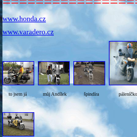
================
www.honda.cz
www.varadero.cz
to jsem já můj Andílek špindíra páleníčko ně