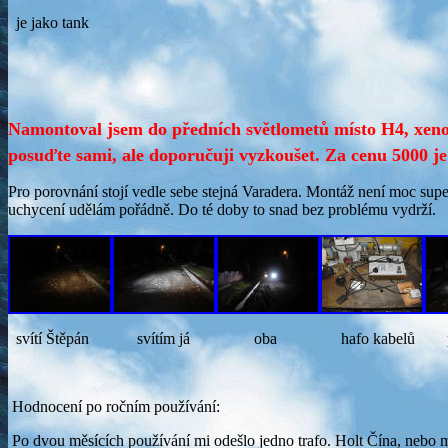
je jako tank
Namontoval jsem do předních světlometů místo H4, xen
posuďte sami, ale doporučuji vyzkoušet. Za cenu 5000 je
Pro porovnání stojí vedle sebe stejná Varadera. Montáž není moc super
uchycení udělám pořádně. Do té doby to snad bez problému vydrží.
svítí Štěpán svítím já oba hafo kabelů pěkn
Hodnocení po ročním používání:
Po dvou měsících používání mi odešlo jedno trafo. Holt Čína, nebo m