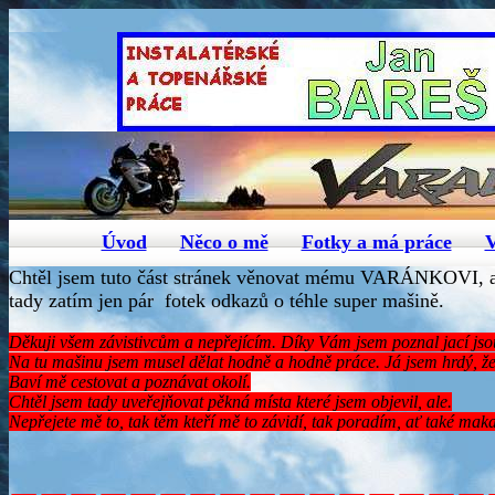
Úvod
Něco o mě
Fotky a má práce
V
Chtěl jsem tuto část stránek věnovat mému VARÁNKOVI, al
tady zatím jen pár fotek odkazů o téhle super mašině.
Děkuji všem závistivcům a nepřejícím. Díky Vám jsem poznal jací jsou 
Na tu mašinu jsem musel dělat hodně a hodně práce. Já jsem hrdý, že 
Baví mě cestovat a poznávat okolí.
Chtěl jsem tady uveřejňovat pěkná místa které jsem objevil, ale.
Nepřejete mě to, tak těm kteří mě to závidí, tak poradím, ať také makaj