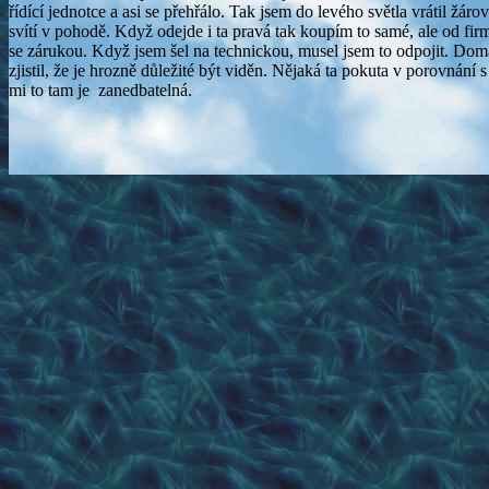
řídící jednotce a asi se přehřálo. Tak jsem do levého světla vrátil žá
svítí v pohodě. Když odejde i ta pravá tak koupím to samé, ale od
se zárukou. Když jsem šel na technickou, musel jsem to odpojit. Doma
zjistil, že je hrozně důležité být viděn. Nějaká ta pokuta v porovnání
mi to tam je zanedbatelná.